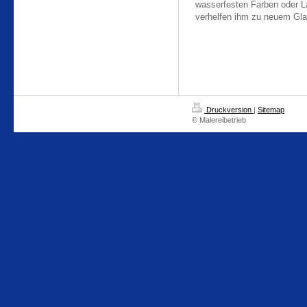
wasserfesten Farben oder L
verhelfen ihm zu neuem Gla
Druckversion
|
Sitemap
© Malereibetrieb